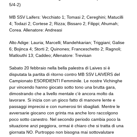
5/4-2)
MB SSV Laifers: Vecchiato 1; Tomasi 2; Cereghini; Matucilli
4; Todazi 2; Cortese 2; Rizza; Bissaro 2; Filippi; Ahumah;
Corea. Allenatore: Andreasi
Alto Adige: Lauria; Marcelli; Mandehkarian; Triggiani; Galise
6; Bojinca 4; Storti 2; Quinones; Franceschetto 2; Ragnoli;
Matlouthi 13; Caddeo; Allenatore: Trevisan
Sabato 20 febbraio nella bella palestra di Laives si è
disputata la partita di ritorno contro MB SSV LAIVERS del
Campionato ESORDIENTI Femminile. Le nostre Vichinghe
pur vincendo hanno giocato sotto tono una brutta gara,
dimostrando che a livello mentale c’è ancora molto da
lavorare. Si inizia con un gioco fatto di manovre lente e
passaggi imprecisi e con numerosi tiri sbagliati. Mentre le
avversarie giocano con grinta ma anche loro raccolgono
poco sotto canestro. Nel secondo periodo cambia poco la
situazione anzi peggiora, ormai è chiaro che si tratta di una
giornata NO. Purtroppo non bisogna mai sottovalutare