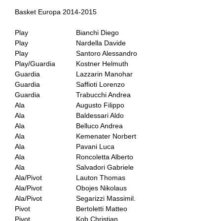
Basket Europa 2014-2015
Play
Bianchi Diego
Play
Nardella Davide
Play
Santoro Alessandro
Play/Guardia
Kostner Helmuth
Guardia
Lazzarin Manohar
Guardia
Saffioti Lorenzo
Guardia
Trabucchi Andrea
Ala
Augusto Filippo
Ala
Baldessari Aldo
Ala
Belluco Andrea
Ala
Kemenater Norbert
Ala
Pavani Luca
Ala
Roncoletta Alberto
Ala
Salvadori Gabriele
Ala/Pivot
Lauton Thomas
Ala/Pivot
Obojes Nikolaus
Ala/Pivot
Segarizzi Massimil.
Pivot
Bertoletti Matteo
Pivot
Kob Christian